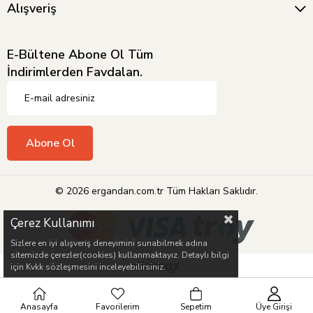
Alışveriş
E-Bültene Abone Ol Tüm
İndirimlerden Favdalan.
Abone Ol
© 2026 ergandan.com.tr Tüm Hakları Saklıdır.
Çerez Kullanımı
Sizlere en iyi alışveriş deneyimini sunabilmek adına
sitemizde çerezler(cookies) kullanmaktayız. Detaylı bilgi
için Kvkk sözleşmesini inceleyebilirsiniz.
Anasayfa
Favorilerim
Sepetim
Üye Girişi