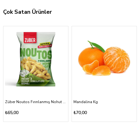
Çok Satan Ürünler
Züber Noutos Fırınlanmış Nohut Cipsi Yoğurt Mevsim Yeşillikleri 55gr
Mandalina Kg
₺65,00
₺70,00