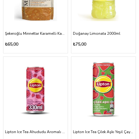
Şekeroğlu Minnettar Karamelli Kahve 165gr
Doğanay Limonata 2000ml
₺65,00
₺75,00
Lipton Ice Tea Ahududu Aromalı 330ml
Lipton Ice Tea Çilek Aşkı Yeşil Çaylı Çilek Aromalı 330ml