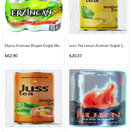
Ekşisu Erzincan Bögert Doğal Maden Suyu 6*200ml
Juss Tea Limon Aromalı Soğuk Çay 330ml tnk
₺62,90
₺20,37