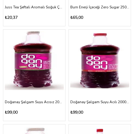
Juss Tea Şeftali Aromalı Soğuk Çay 330ml tnk
Burn Enerji İçeceği Zero Sugar 250ml
₺20,37
₺65,00
Doğanay Şalgam Suyu Acısız 2000ml
Doğanay Şalgam Suyu Acılı 2000ml
₺99,00
₺99,00