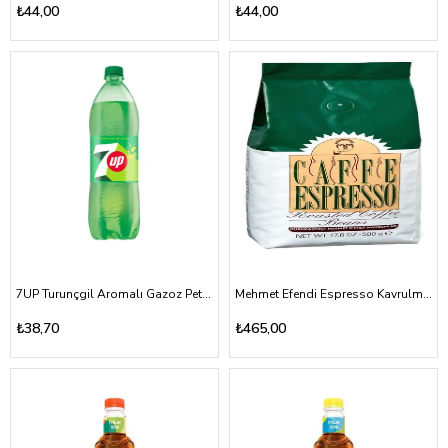
₺44,00
₺44,00
7UP Turunçgil Aromalı Gazoz Pet 1000ml
Mehmet Efendi Espresso Kavrulmuş Çekirdek 500 gr
₺38,70
₺465,00