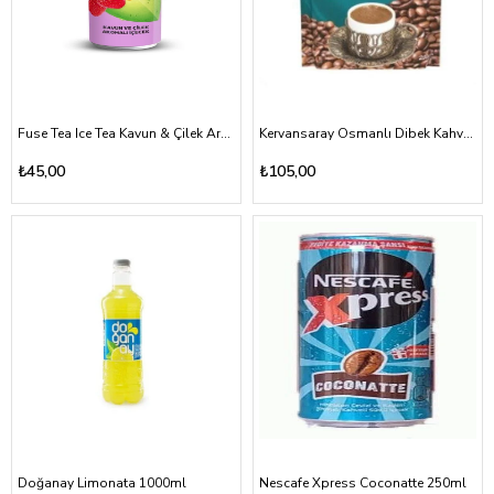
Fuse Tea Ice Tea Kavun & Çilek Aromalı 330ml
Kervansaray Osmanlı Dibek Kahvesi 200gr
₺45,00
₺105,00
Doğanay Limonata 1000ml
Nescafe Xpress Coconatte 250ml