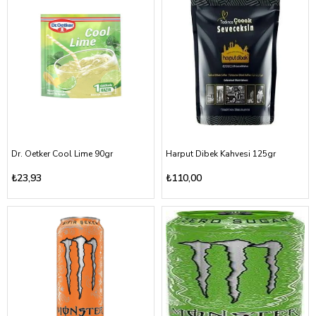
Dr. Oetker Cool Lime 90gr
Harput Dibek Kahvesi 125gr
₺23,93
₺110,00