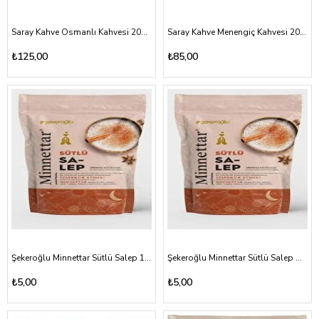
Saray Kahve Osmanlı Kahvesi 200 gr
Saray Kahve Menengiç Kahvesi 200 gr (poşet)
₺125,00
₺85,00
Şekeroğlu Minnettar Sütlü Salep 15 gr
Şekeroğlu Minnettar Sütlü Salep Aromalı Toz İçecek 18gr
₺5,00
₺5,00