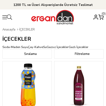
1200 TL ve Üzeri Alışverişlerde Ücretsiz Teslimat
0
Anasayfa
İÇECEKLER
İÇECEKLER
Soda-Maden Suyu
Çay-Kahve
Su
Gazsız İçecekler
Gazlı İçecekler
Sıralama
Filtreleme