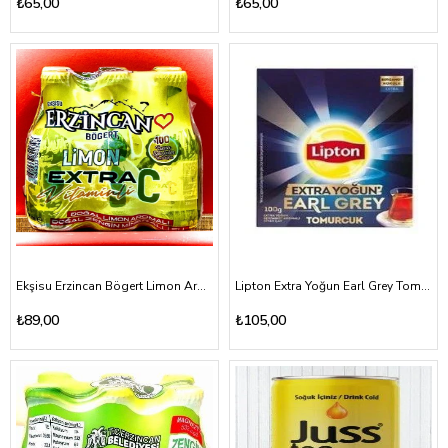
₺65,00
₺65,00
Ekşisu Erzincan Bögert Limon Aromalı Extra C Doğal Maden Suyu 6*200ml
Lipton Extra Yoğun Earl Grey Tomurcuk 100gr
₺89,00
₺105,00