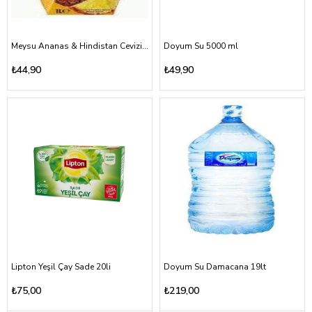
Meysu Ananas & Hindistan Cevizi Meyvesuyu 1000ml uht
Doyum Su 5000 ml
₺44,90
₺49,90
Lipton Yeşil Çay Sade 20li
Doyum Su Damacana 19lt
₺75,00
₺219,00