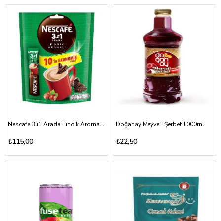
Nescafe 3ü1 Arada Fındık Aromalı 10lu Poşet
Doğanay Meyveli Şerbet 1000ml
₺115,00
₺22,50