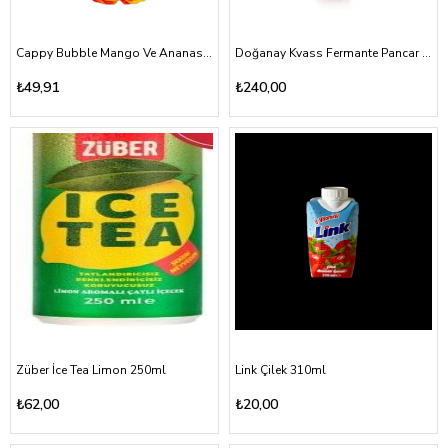
Cappy Bubble Mango Ve Ananas Aromalı İçecek 330ml
Doğanay Kvass Fermante Pancar İçeceği 750ml
₺49,91
₺240,00
Züber İce Tea Limon 250ml
Link Çilek 310ml
₺62,00
₺20,00