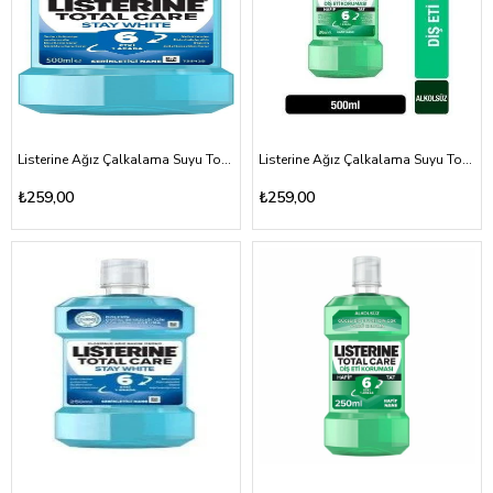
Listerine Ağız Çalkalama Suyu Total Care Stay Whıte 500ml
Listerine Ağız Çalkalama Suyu Total Care Diş Eti Koruması Hafif Tat 500ml
₺259,00
₺259,00