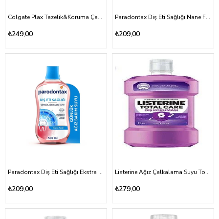
Colgate Plax Tazelik&Koruma Çay Limon Ağız Bakım Suyu 500ml
Paradontax Diş Eti Sağlığı Nane Ferahlığı 500ml
₺249,00
₺209,00
Paradontax Diş Eti Sağlığı Ekstra Ferah 500ml
Listerine Ağız Çalkalama Suyu Total Care Diş Koruması 1000ml
₺209,00
₺279,00