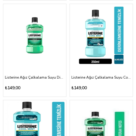
Listerine Ağız Çalkalama Suyu Diş ve Diş Eti Koruması Hafif Tat 250ml
Listerine Ağız Çalkalama Suyu Cool Mint Hafif Tat 250ml
₺149,00
₺149,00