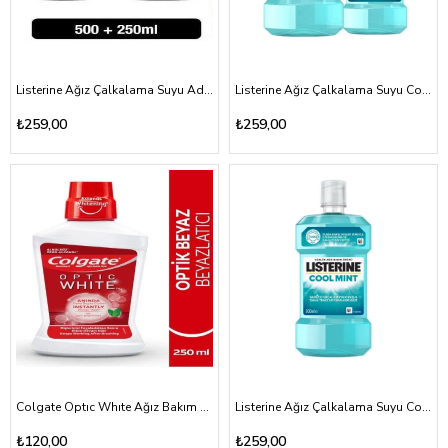
Listerine Ağız Çalkalama Suyu Advanced White Hafif Tat 500ml+250ml Hediyeli
Listerine Ağız Çalkalama Suyu Cool Mınt 500ml+250ml Hediyeli
₺259,00
₺259,00
Colgate Optıc Whıte Ağız Bakım Suyu 250ml
Listerine Ağız Çalkalama Suyu Cool Mınt 500ml
₺120,00
₺259,00