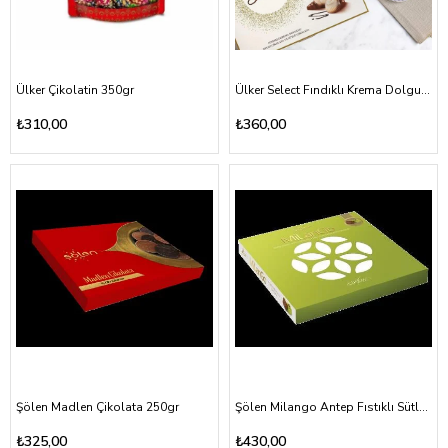
Ülker Çikolatin 350gr
Ülker Select Fındıklı Krema Dolgulu Beyaz Çikolata ve Sütlü Çikolata 240gr
₺310,00
₺360,00
Şölen Madlen Çikolata 250gr
Şölen Milango Antep Fıstıklı Sütlü Çikolata 292gr
₺325,00
₺430,00