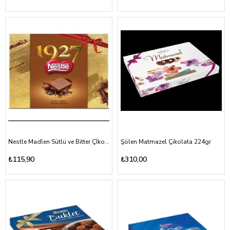
Nestle Madlen Sütlü ve Bitter Çİkolata 150gr
Şölen Matmazel Çikolata 224gr
₺115,90
₺310,00