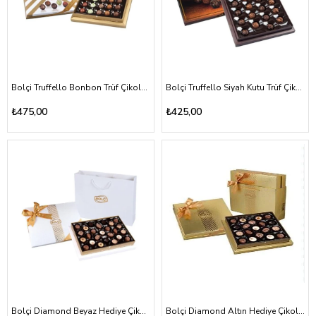
Bolçi Truffello Bonbon Trüf Çikolata 270gr
Bolçi Truffello Siyah Kutu Trüf Çikolata 216gr
₺475,00
₺425,00
Bolçi Diamond Beyaz Hediye Çikolata Kutu 285gr
Bolçi Diamond Altın Hediye Çikolata Kutu 215gr