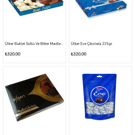
Ülker Buklet Sütlü Ve Bitter Madlen Çikolata 208gr
Ülker Ece Çikolata 215gr
₺320,00
₺320,00