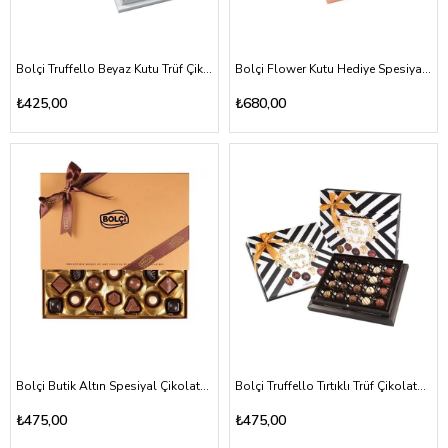
Bolçi Truffello Beyaz Kutu Trüf Çikolata 216g
Bolçi Flower Kutu Hediye Spesiyal Çikolata 500g
₺425,00
₺680,00
Bolçi Butik Altın Spesiyal Çikolata Kutu 250g
Bolçi Truffello Tırtıklı Trüf Çikolata 270g
₺475,00
₺475,00