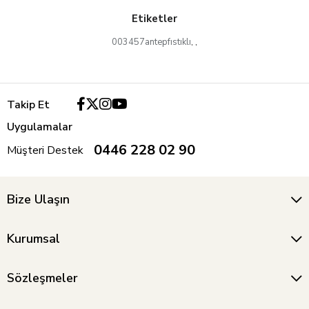
Etiketler
003457antepfıstıklı
,
,
Takip Et
Uygulamalar
0446 228 02 90
Müşteri Destek
Bize Ulaşın
Kurumsal
Sözleşmeler