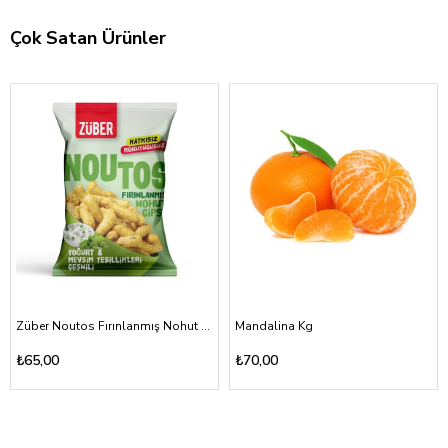
Çok Satan Ürünler
Züber Noutos Fırınlanmış Nohut Cipsi Yoğurt Mevsim Yeşillikleri 55gr
Mandalina Kg
₺65,00
₺70,00