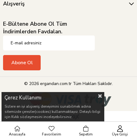
Alışveriş
E-Bültene Abone Ol Tüm
İndirimlerden Favdalan.
Abone Ol
© 2026 ergandan.com.tr Tüm Hakları Saklıdır.
Çerez Kullanımı
Sizlere en iyi alışveriş deneyimini sunabilmek adına
sitemizde çerezler(cookies) kullanmaktayız. Detaylı bilgi
için Kvkk sözleşmesini inceleyebilirsiniz.
Anasayfa
Favorilerim
Sepetim
Üye Girişi