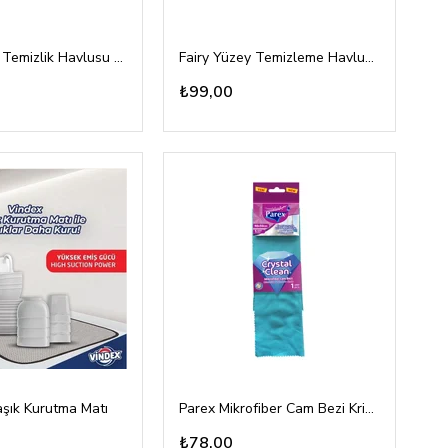
Fairy Yüzey Temizlik Havlusu Beyaz Sabun 100'lü
Fairy Yüzey Temizleme Havlusu Limon Yağlı 100'lü
₺99,00
aşık Kurutma Matı
Parex Mikrofiber Cam Bezi Kristal Parlaklığı
₺78,00