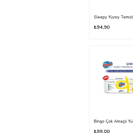
₺94,90
₺99,00