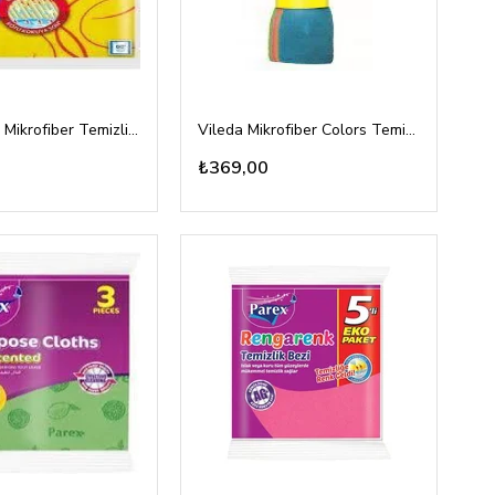
Vileda %30 Mikrofiber Temizlik Bezi 3lü
Vileda Mikrofiber Colors Temizlik Bezi 4lü XL
₺369,00