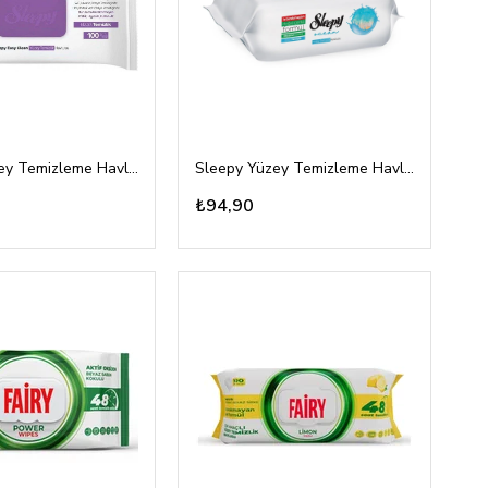
Sleepy Yüzey Temizleme Havlusu Orkide Bahçesi 100'lü
Sleepy Yüzey Temizleme Havlusu Okyanus Esintisi 100'lü
₺94,90