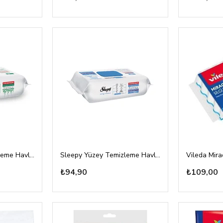
Sleepy Yüzey Temizleme Havlusu Beyaz Sabun Kolkulu 100'lü
Sleepy Yüzey Temizleme Havlusu Çam Kolkulu 100'lü
₺94,90
₺109,00