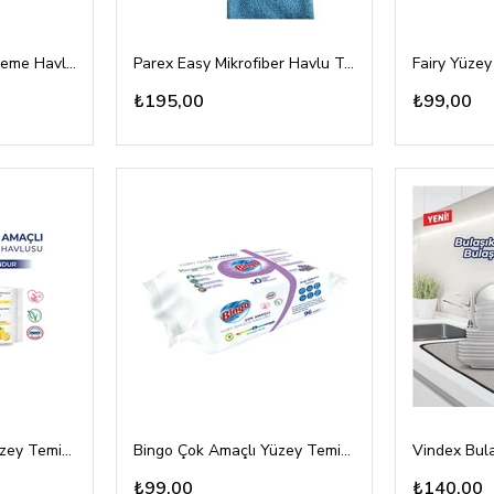
Sleepy Yüzey Temizleme Havlusu Dağ Esintisi 100'lü
Parex Easy Mikrofiber Havlu Temizlik Bezi 2'li
₺195,00
₺99,00
Bingo Çok Amaçlı Yüzey Temizlik Havlusu Limon Kokulu 96'lı
Bingo Çok Amaçlı Yüzey Temizlik Havlusu Lavanta 96'lı
Vindex Bul
₺99,00
₺140,00