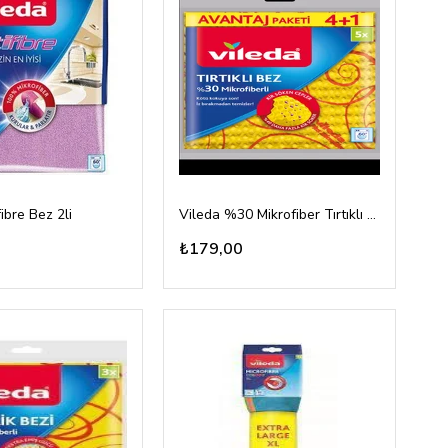
ibre Bez 2li
Vileda %30 Mikrofiber Tırtıklı Temizlik Bezi 4lü
₺179,00