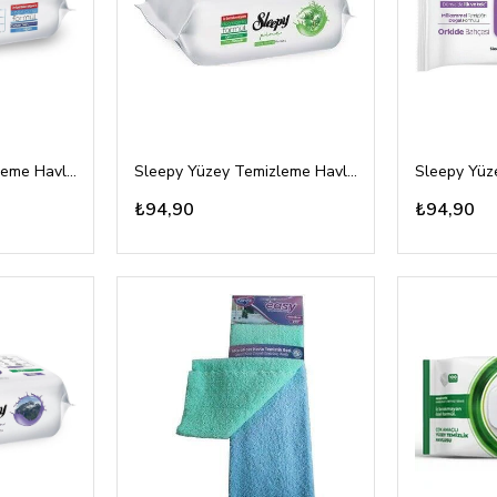
Sleepy Yüzey Temizleme Havlusu Çamaşır Suyu Katkılı 100'lü
Sleepy Yüzey Temizleme Havlusu Çam Ferahlığı 100'lü
₺94,90
₺94,90