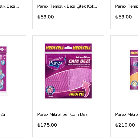
Parex Perforeli Temizlik Bezi 2,25mt
Parex Temizlik Bezi Çilek Kokulu 3lü
₺59,00
₺59,00
2li
Parex Mikrofiber Cam Bezi
Parex Mikro
₺175,00
₺210,00