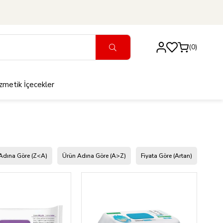
0
zmetik
İçecekler
Adına Göre (Z<A)
Ürün Adına Göre (A>Z)
Fiyata Göre (Artan)