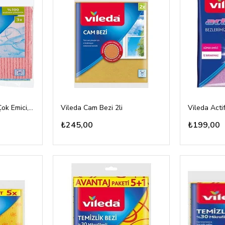
Vileda Sünger Bez, Çok Emici, Çok amaçlı, 3'lü Paket
Vileda Cam Bezi 2li
Vileda Actif
₺245,00
₺199,00