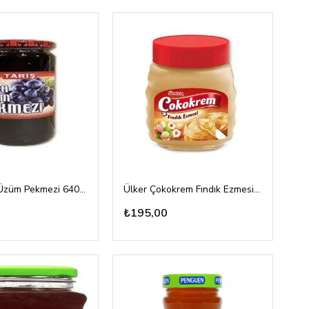
Tariş Kara Üzüm Pekmezi 640gr
Ülker Çokokrem Fındık Ezmesi 350gr pet
₺195,00