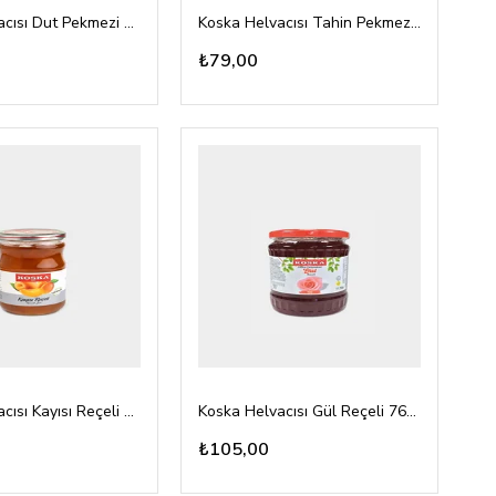
Koska Helvacısı Dut Pekmezi 700gr pet
Koska Helvacısı Tahin Pekmez 300gr cam
₺79,00
Koska Helvacısı Kayısı Reçeli 760gr
Koska Helvacısı Gül Reçeli 760gr
₺105,00