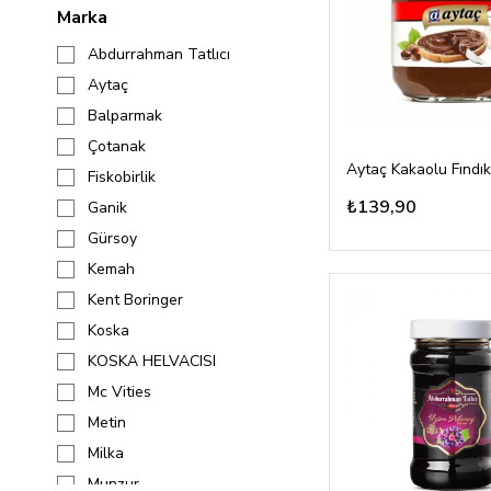
Marka
Abdurrahman Tatlıcı
Aytaç
Balparmak
Çotanak
Fiskobirlik
₺139,90
Ganik
Gürsoy
Kemah
Kent Boringer
Koska
KOSKA HELVACISI
Mc Vities
Metin
Milka
Munzur