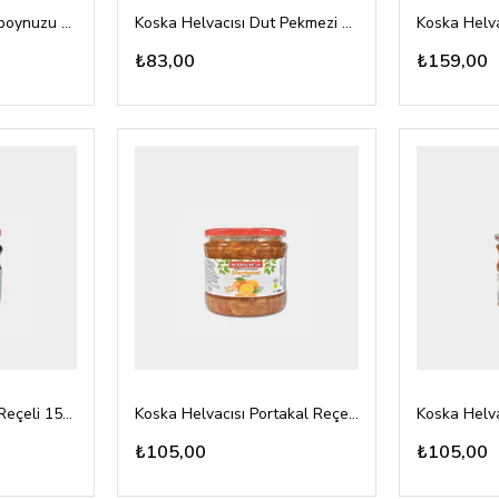
Koska Helvacısı Keçiboynuzu Pekmezi 380gr cam
Koska Helvacısı Dut Pekmezi 380gr cam
₺83,00
₺159,00
Koska Helvacısı Gül Reçeli 1500gr
Koska Helvacısı Portakal Reçeli 760gr
₺105,00
₺105,00