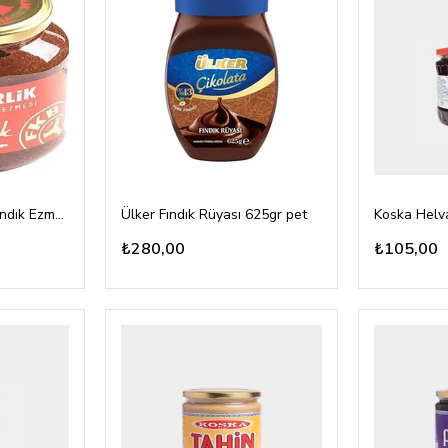
Fiskobirlik Kakaolu Fındık Ezmesi 320gr
Ülker Fındık Rüyası 625gr pet
₺280,00
₺105,00