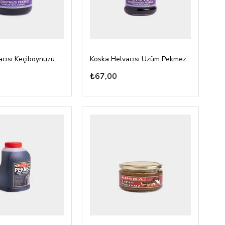
Koska Helvacısı Keçiboynuzu Pekmezi 800gr cam
Koska Helvacısı Üzüm Pekmezi 360gr cam
₺67,00