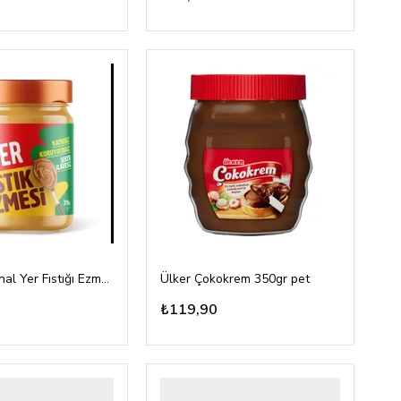
Züber Original Yer Fıstığı Ezmesi 315gr
Ülker Çokokrem 350gr pet
₺119,90