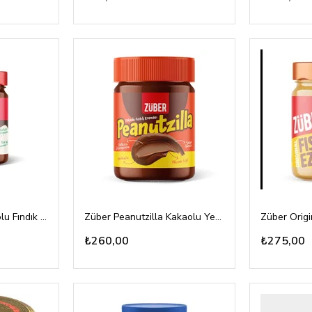
Züber Nutzilla Kakaolu Fındık Kreması 315gr
Züber Peanutzilla Kakaolu Yer Fıstığı Kreması 315gr
₺260,00
₺275,00