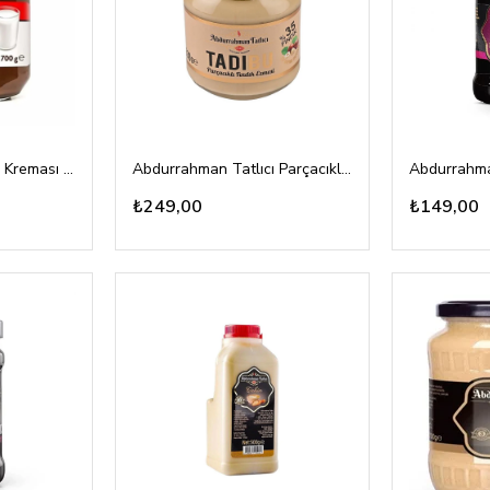
Aytaç Kakaolu Fındık Kreması 700gr
Abdurrahman Tatlıcı Parçacıklı Fındık Ezmesi 330gr
₺249,00
₺149,00