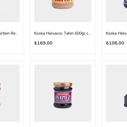
Koska Helvacısı Böğürtlen Reçeli 380gr
Koska Helvacısı Tahin 600gr cam
₺169,00
₺106,00