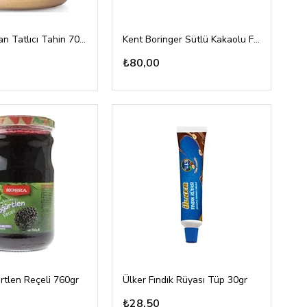
Abdurrahman Tatlıcı Tahin 700gr cam
Kent Boringer Sütlü Kakaolu Fındık Kreması 350gr
₺80,00
rtlen Reçeli 760gr
Ülker Fındık Rüyası Tüp 30gr
₺28,50