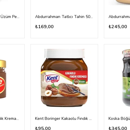
Abdurrahman Tatlıcı Üzüm Pekmezi 380gr cam
Abdurrahman Tatlıcı Tahin 500gr pet
₺169,00
₺245,00
Tadelle Kakaolu Fındık Kreması 200gr
Kent Boringer Kakaolu Fındık Kreması 350gr
Koska Böğü
₺95,00
₺345,00