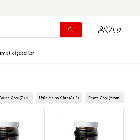
0
zmetik
İçecekler
Adına Göre (Z<A)
Ürün Adına Göre (A>Z)
Fiyata Göre (Artan)