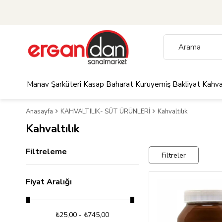
Manav
Şarküteri
Kasap
Baharat
Kuruyemiş
Bakliyat
Kahva
Anasayfa
KAHVALTILIK- SÜT ÜRÜNLERİ
Kahvaltılık
Kahvaltılık
Filtreleme
Filtreler
Fiyat Aralığı
₺25,00 - ₺745,00