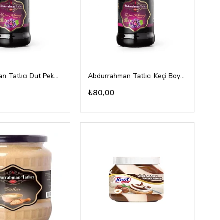
Abdurrahman Tatlıcı Dut Pekmezi 800gr cam
Abdurrahman Tatlıcı Keçi Boynuzu Pekmezi 380gr cam
₺80,00