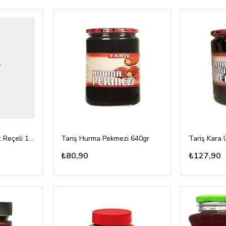
Koska Helvacısı Çilek Reçeli 1500gr
Tariş Hurma Pekmezi 640gr
₺80,90
₺127,90