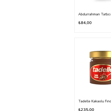
₺84,00
₺235,00