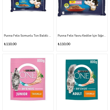
Purına Felix Somunlu Ton Balıklı Kedi Maması 4X85 Gr
Purına Felix Yavru Kediler İçin Sığır Etli Tavuklu Kedi Maması 2-12 ay 4X85 Gr
₺110,00
₺110,00