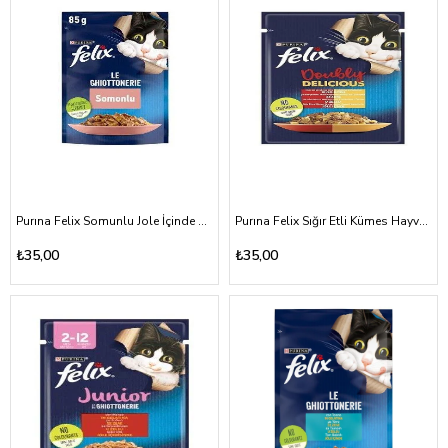
Purına Felix Somunlu Jole İçinde Kedi Maması 85 Gr
Purına Felix Sığır Etli Kümes Hayvanlarının Karışımı İle Jole İçinde Kedi Maması 85 Gr
₺35,00
₺35,00