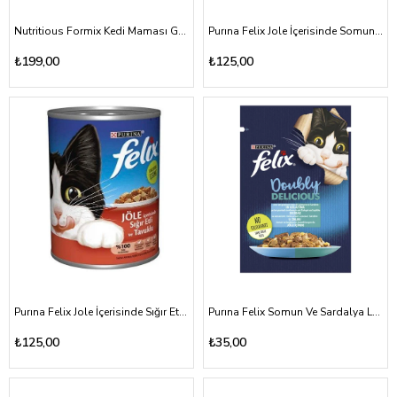
Nutritious Formix Kedi Maması Gurme Somonlu 1500gr
Purına Felix Jole İçerisinde Somunlu Ve Alabalıklı Kedi Maması 400 Gr Konserve
₺199,00
₺125,00
Purına Felix Jole İçerisinde Sığır Etli Ve Tavuklu Kedi Maması 400 Gr Konserve
Purına Felix Somun Ve Sardalya Lezzetli Karışımı ile Jole İçinde Kedi Maması 85 Gr
₺125,00
₺35,00