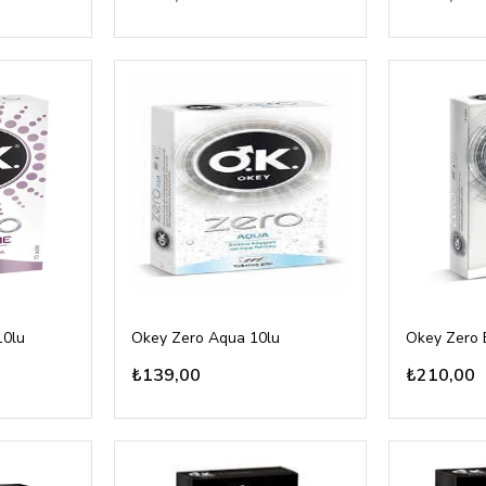
10lu
Okey Zero Aqua 10lu
₺139,00
₺210,00