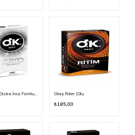
Okey Zero Ekstra İnce Formlu 10lu
Okey Ritim 10lu
₺185,00