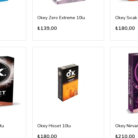
Okey Zero Extreme 10lu
Okey Sıcak
₺139,00
₺180,00
lu
Okey Hisset 10lu
Okey Nirva
₺180,00
₺210,00