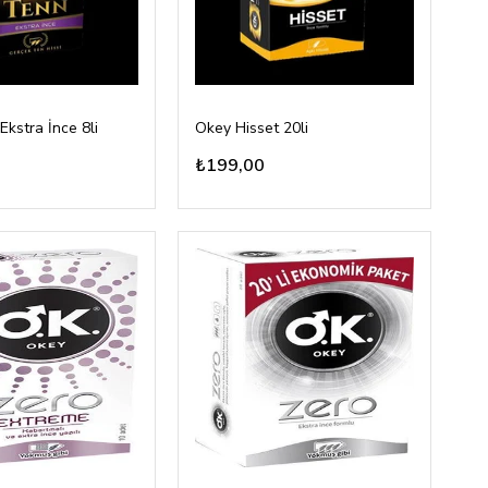
kstra İnce 8li
Okey Hisset 20li
₺199,00