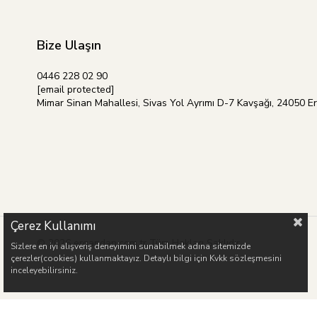
Bize Ulaşın
0446 228 02 90
[email protected]
Mimar Sinan Mahallesi, Sivas Yol Ayrımı D-7 Kavşağı, 24050 E
Çerez Kullanımı
© 2026 ergandan.com.tr Tüm Hakları Saklıdır.
Sizlere en iyi alışveriş deneyimini sunabilmek adına sitemizde
çerezler(cookies) kullanmaktayız. Detaylı bilgi için Kvkk sözleşmesini
inceleyebilirsiniz.