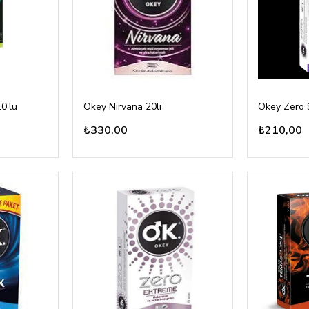
0'lu
Okey Nirvana 20li
Okey Zero S
₺330,00
₺210,00