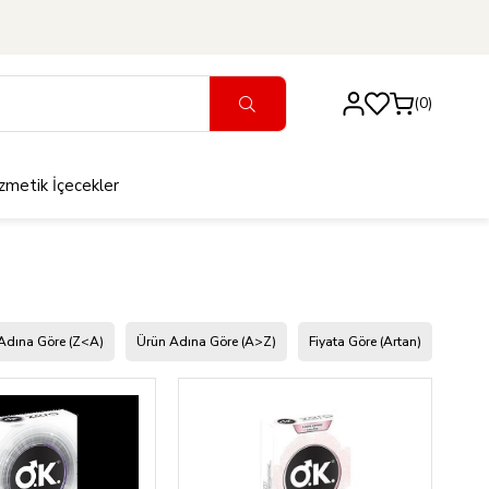
0
zmetik
İçecekler
Adına Göre (Z<A)
Ürün Adına Göre (A>Z)
Fiyata Göre (Artan)