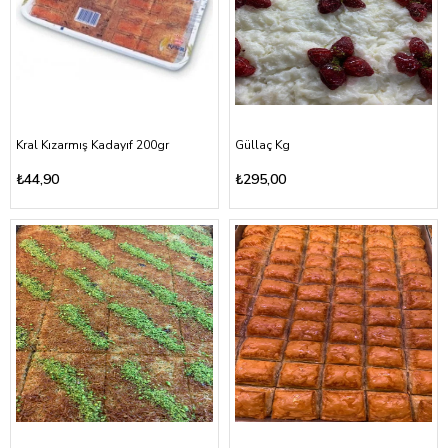
Kral Kızarmış Kadayıf 200gr
Güllaç Kg
₺44,90
₺295,00