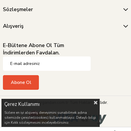
Sözleşmeler
Alışveriş
E-Bültene Abone Ol Tüm
İndirimlerden Favdalan.
Abone Ol
© 2026 ergandan.com.tr Tüm Hakları Saklıdır.
Çerez Kullanımı
Sizlere en iyi alışveriş deneyimini sunabilmek adına
sitemizde çerezler(cookies) kullanmaktayız. Detaylı bilgi
için Kvkk sözleşmesini inceleyebilirsiniz.