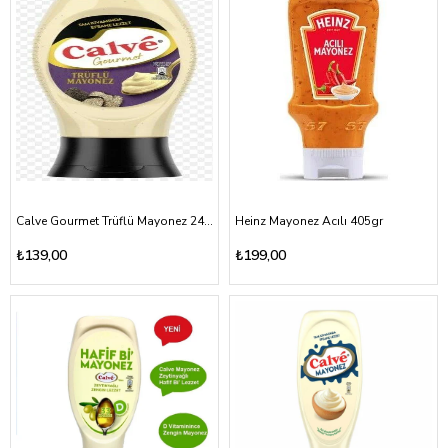
Calve Gourmet Trüflü Mayonez 245gr
Heinz Mayonez Acılı 405gr
₺139,00
₺199,00