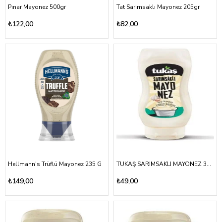
Pınar Mayonez 500gr
Tat Sarımsaklı Mayonez 205gr
₺122,00
₺82,00
Hellmann's Trüflü Mayonez 235 G
TUKAŞ SARIMSAKLI MAYONEZ 335 gr
₺149,00
₺49,00