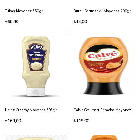
Tukaş Mayonez 550gr
Burcu Sarımsaklı Mayonez 290gr
₺69,90
₺44,00
Heinz Creamy Mayonez 505gr
Calve Gourmet Srıracha Mayonez 245gr
₺169,00
₺119,00