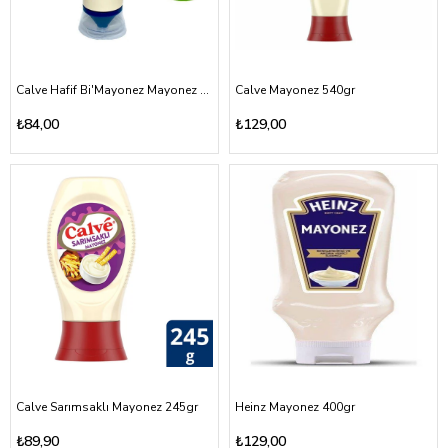
Calve Hafif Bi'Mayonez Mayonez 355gr
Calve Mayonez 540gr
₺84,00
₺129,00
Calve Sarımsaklı Mayonez 245gr
Heinz Mayonez 400gr
₺89,90
₺129,00