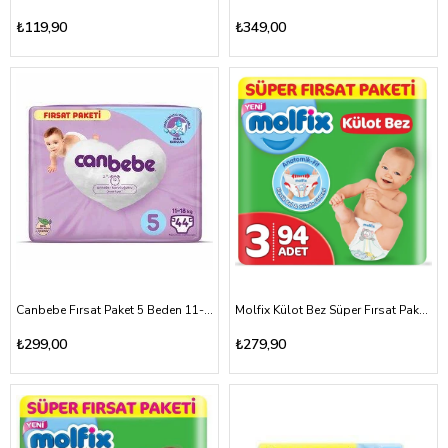
₺119,90
₺349,00
Canbebe Fırsat Paket 5 Beden 11-18kg
Molfix Külot Bez Süper Fırsat Paket 3 Beden 4-9kg
₺299,00
₺279,90