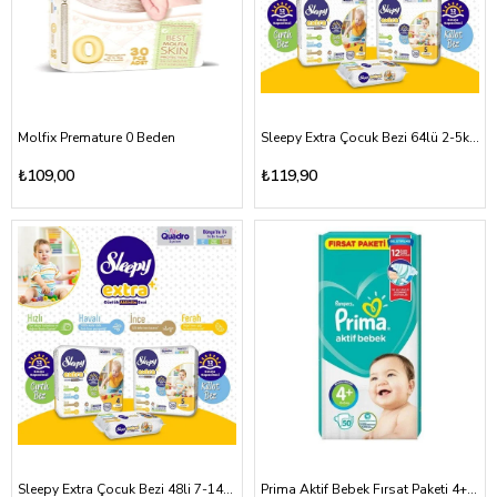
Molfix Premature 0 Beden
Sleepy Extra Çocuk Bezi 64lü 2-5kg (1-Newborn)
₺109,00
₺119,90
Sleepy Extra Çocuk Bezi 48li 7-14kg (4-Maxi)
Prima Aktif Bebek Fırsat Paketi 4+ Beden 10-15kg