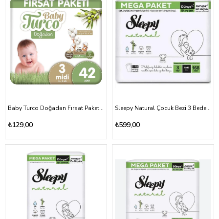
Baby Turco Doğadan Fırsat Paketi Bebek Bezi 3 Numara Midi 42 Adet
Sleepy Natural Çocuk Bezi 3 Beden 4-9kg 168 Adet
₺129,00
₺599,00