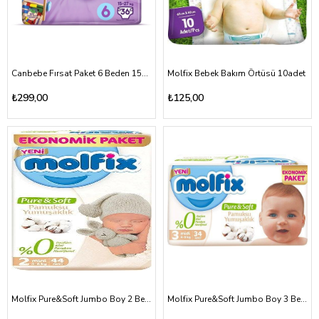
Canbebe Fırsat Paket 6 Beden 15+kg
Molfix Bebek Bakım Örtüsü 10adet
₺299,00
₺125,00
Molfix Pure&Soft Jumbo Boy 2 Beden 3-6kg
Molfix Pure&Soft Jumbo Boy 3 Beden 4-9kg