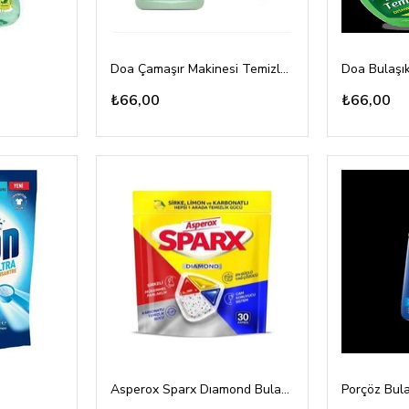
Doa Çamaşır Makinesi Temizleyici 250ml
₺66,00
₺66,00
Asperox Sparx Dıamond Bulaşık Makina Tableti 30lu