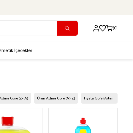
0
zmetik
İçecekler
Adına Göre (Z<A)
Ürün Adına Göre (A>Z)
Fiyata Göre (Artan)