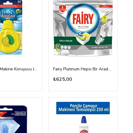
Finish DEO Makine Koruyucu Jel Limon Ferahlığı 4ml
Fairy Platınum Hepsi Bir Arada Platinium 15 Tablet
₺625,00