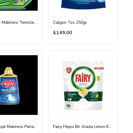
Doa Bulaşık Makinesi Temizleyici 250ml
Calgon Toz 250gr
₺149,00
Porçöz Bulaşık Makinesi Parlatıcı 500ml
Fairy Hepsi Bir Arada Limon Kokulu 60 Tablet