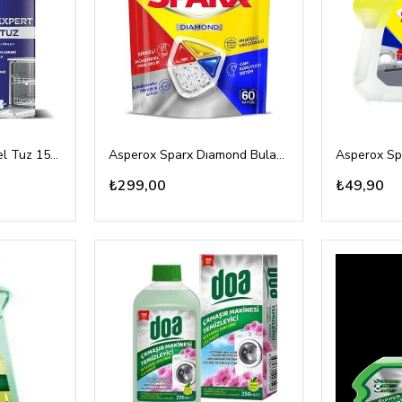
Bingo Pro Expert Özel Tuz 1500gr
Asperox Sparx Dıamond Bulaşık Makina Tableti 60lı
₺299,00
₺49,90