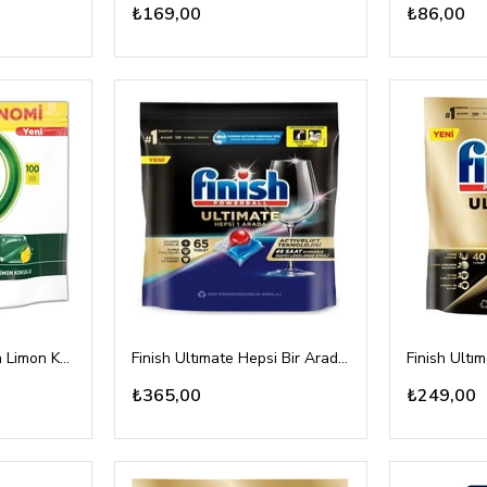
₺169,00
₺86,00
Fairy Hepsi Bir Arada Limon Kokulu 100 Tablet
Finish Ultımate Hepsi Bir Arada 65'li
Finish Ultım
₺365,00
₺249,00