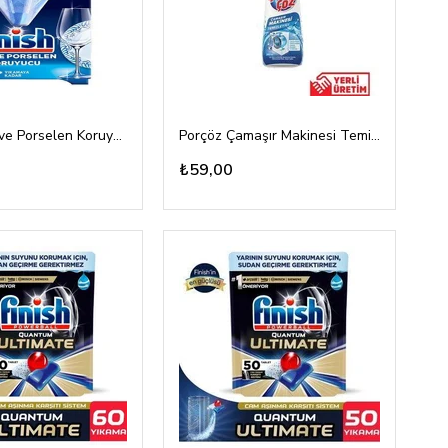
Finish Cam ve Porselen Koruyucu 30gr
Porçöz Çamaşır Makinesi Temizleyici 250ml
₺59,00