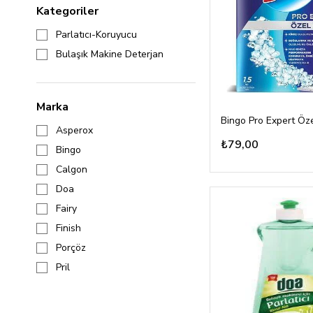
Kategoriler
Parlatıcı-Koruyucu
Bulaşık Makine Deterjan
Marka
Asperox
₺79,00
Bingo
Calgon
Doa
Fairy
Finish
Porçöz
Pril