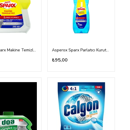
Asperox Sparx Makine Temizleyici 250ml
Asperox Sparx Parlatıcı Kurutucu 750ml
₺95,00