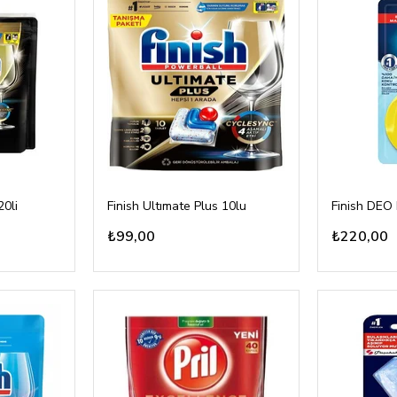
20li
Finish Ultımate Plus 10lu
₺99,00
₺220,00