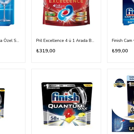
Finish Hepsi Bir Arada Özel Seri 80 Tablet
Pril Excellence 4 ü 1 Arada Bulaşık Makinesi Tablet 40'lı
₺319,00
₺99,00