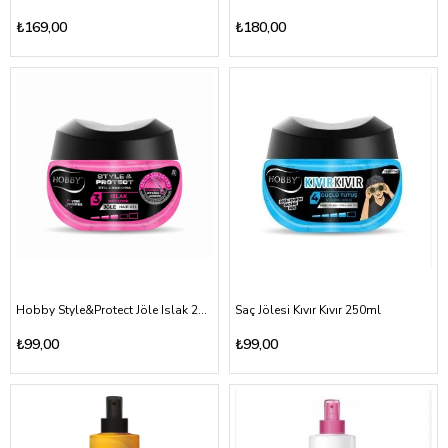
₺169,00
₺180,00
Hobby Style&Protect Jöle Islak 250 ml
Saç Jölesi Kıvır Kıvır 250ml
₺99,00
₺99,00