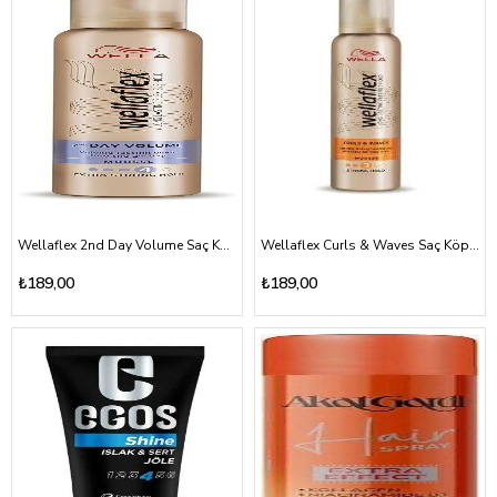
Wellaflex 2nd Day Volume Saç Köpüğü 200ml (2 Gün Hacim kazandıran)
Wellaflex Curls & Waves Saç Köpüğü 200ml (Bukle ve Dalgalı)
₺189,00
₺189,00