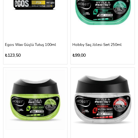
Egos Wax Güçlü Tutuş 100ml
Hobby Saç Jölesi Sert 250ml
₺123,50
₺99,00