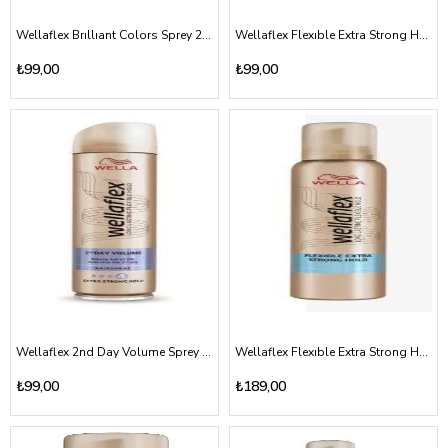
Wellaflex Brıllıant Colors Sprey 250ml (Parlak Renkler)
Wellaflex Flexıble Extra Strong Hold Sprey 250ml (Ekstra Güçlü Tutuş)
₺99,00
₺99,00
Wellaflex 2nd Day Volume Sprey 250ml (2 Gün Hacim kazandıran)
Wellaflex Flexıble Extra Strong Hold Saç Köpüğü 200ml (Ekstra Güçlü Tutuş)
₺99,00
₺189,00