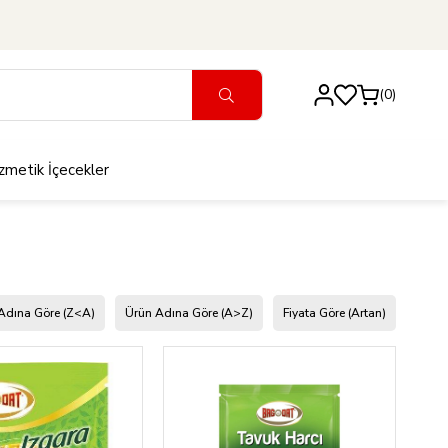
0
zmetik
İçecekler
Adına Göre (Z<A)
Ürün Adına Göre (A>Z)
Fiyata Göre (Artan)