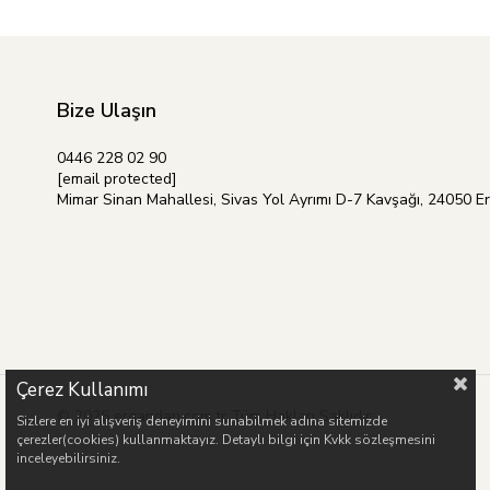
Bize Ulaşın
0446 228 02 90
[email protected]
Mimar Sinan Mahallesi, Sivas Yol Ayrımı D-7 Kavşağı, 24050 E
Çerez Kullanımı
© 2026 ergandan.com.tr Tüm Hakları Saklıdır.
Sizlere en iyi alışveriş deneyimini sunabilmek adına sitemizde
çerezler(cookies) kullanmaktayız. Detaylı bilgi için Kvkk sözleşmesini
inceleyebilirsiniz.