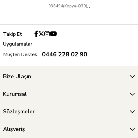
036494(Kopya-Q39)
,
,
Takip Et
Uygulamalar
0446 228 02 90
Müşteri Destek
Bize Ulaşın
Kurumsal
Sözleşmeler
Alışveriş