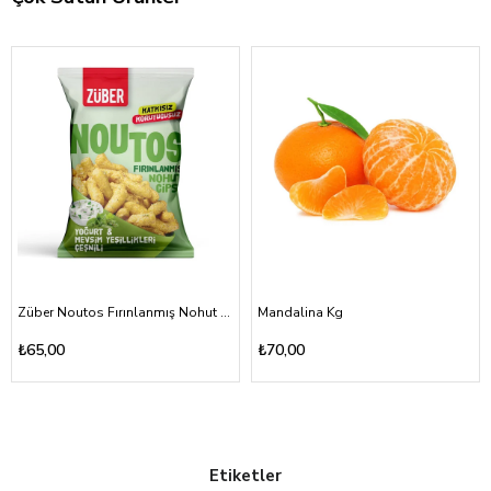
Züber Noutos Fırınlanmış Nohut Cipsi Yoğurt Mevsim Yeşillikleri 55gr
Mandalina Kg
₺65,00
₺70,00
Etiketler