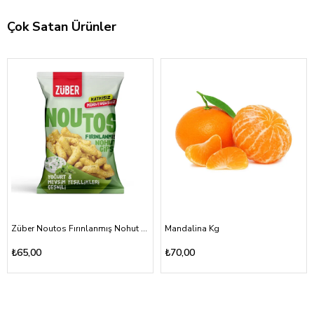
Çok Satan Ürünler
Züber Noutos Fırınlanmış Nohut Cipsi Yoğurt Mevsim Yeşillikleri 55gr
Mandalina Kg
₺65,00
₺70,00