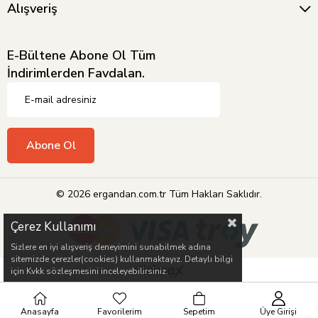
Alışveriş
E-Bültene Abone Ol Tüm
İndirimlerden Favdalan.
Abone Ol
© 2026 ergandan.com.tr Tüm Hakları Saklıdır.
Çerez Kullanımı
Sizlere en iyi alışveriş deneyimini sunabilmek adına
sitemizde çerezler(cookies) kullanmaktayız. Detaylı bilgi
için Kvkk sözleşmesini inceleyebilirsiniz.
Anasayfa
Favorilerim
Sepetim
Üye Girişi