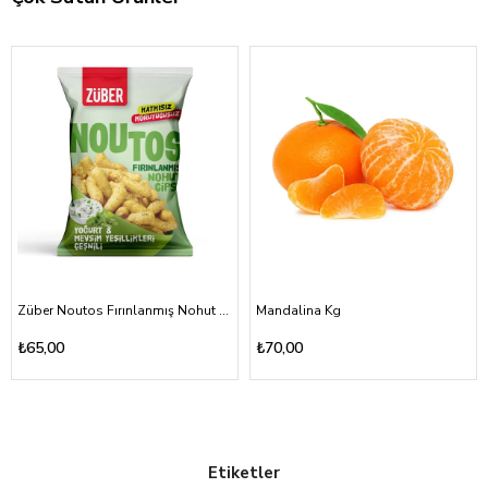
Züber Noutos Fırınlanmış Nohut Cipsi Yoğurt Mevsim Yeşillikleri 55gr
Mandalina Kg
₺65,00
₺70,00
Etiketler