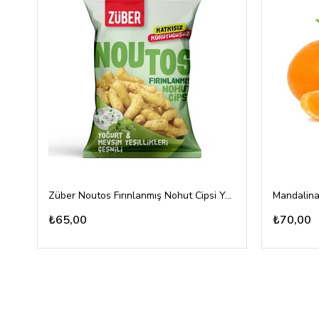
Züber Noutos Fırınlanmış Nohut Cipsi Yoğurt Mevsim Yeşillikleri 55gr
Mandalina
₺65,00
₺70,00