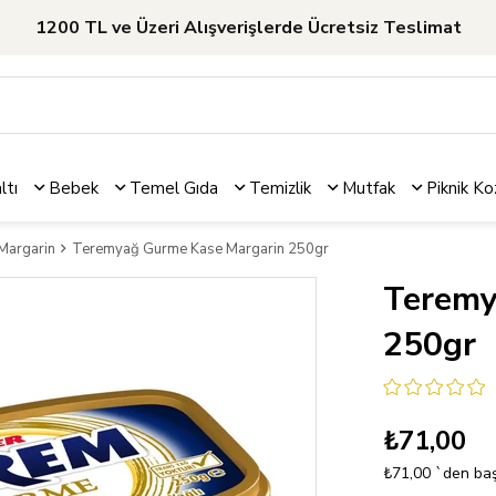
1200 TL ve Üzeri Alışverişlerde Ücretsiz Teslimat
ltı
Bebek
Temel Gıda
Temizlik
Mutfak
Piknik
Ko
Margarin
Teremyağ Gurme Kase Margarin 250gr
Teremy
250gr
₺71,00
₺71,00
`den baş