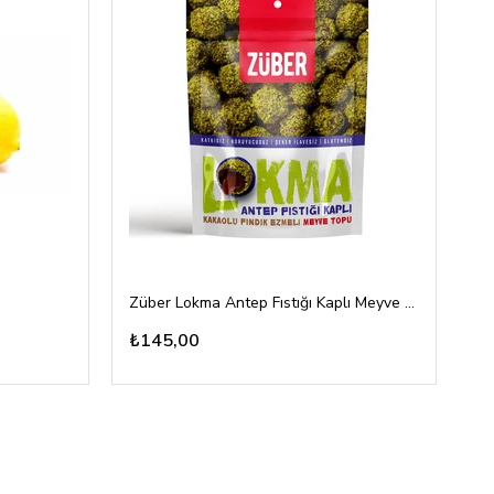
Züber Lokma Antep Fıstığı Kaplı Meyve Topu 96gr
To
₺145,00
₺