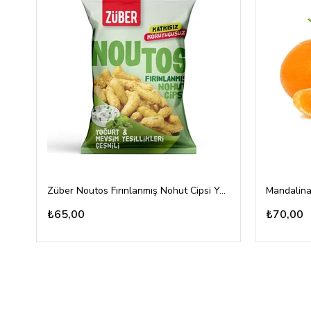
Züber Noutos Fırınlanmış Nohut Cipsi Yoğurt Mevsim Yeşillikleri 55gr
Mandalina
₺65,00
₺70,00