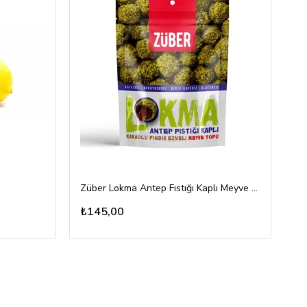
Züber Lokma Antep Fıstığı Kaplı Meyve Topu 96gr
To
₺145,00
₺