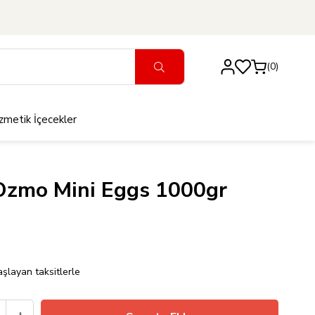
0
zmetik
İçecekler
Ozmo Mini Eggs 1000gr
şlayan taksitlerle