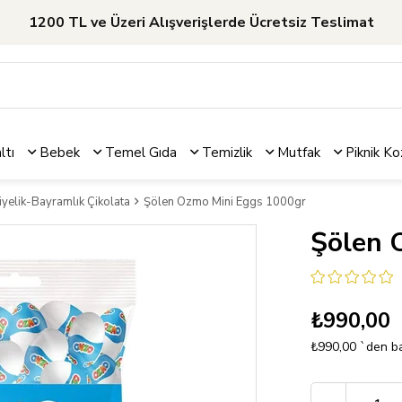
1200 TL ve Üzeri Alışverişlerde Ücretsiz Teslimat
ltı
Bebek
Temel Gıda
Temizlik
Mutfak
Piknik
Ko
yelik-Bayramlık Çikolata
Şölen Ozmo Mini Eggs 1000gr
Şölen 
₺990,00
₺990,00
`den ba