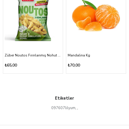
Züber Noutos Fırınlanmış Nohut Cipsi Yoğurt Mevsim Yeşillikleri 55gr
Mandalina Kg
₺65,00
₺70,00
Etiketler
097607lilyum
,
,