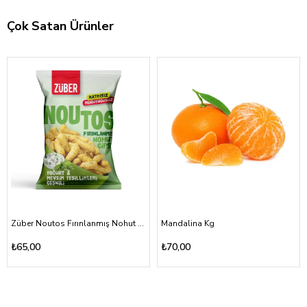
Çok Satan Ürünler
Züber Noutos Fırınlanmış Nohut Cipsi Yoğurt Mevsim Yeşillikleri 55gr
Mandalina Kg
₺65,00
₺70,00