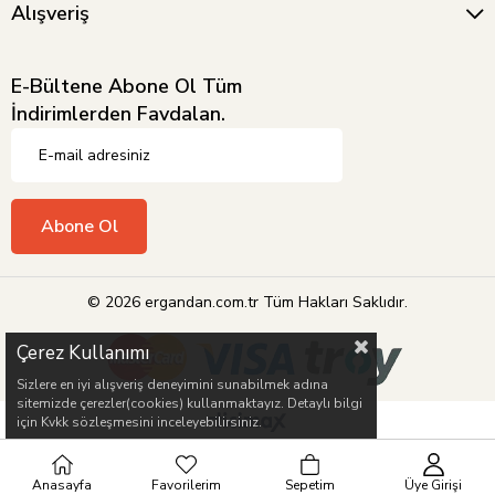
Alışveriş
E-Bültene Abone Ol Tüm
İndirimlerden Favdalan.
Abone Ol
© 2026 ergandan.com.tr Tüm Hakları Saklıdır.
Çerez Kullanımı
Sizlere en iyi alışveriş deneyimini sunabilmek adına
sitemizde çerezler(cookies) kullanmaktayız. Detaylı bilgi
için Kvkk sözleşmesini inceleyebilirsiniz.
Anasayfa
Favorilerim
Sepetim
Üye Girişi