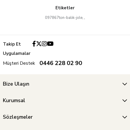
Etiketler
097867ton-balık-jole
,
,
Takip Et
Uygulamalar
0446 228 02 90
Müşteri Destek
Bize Ulaşın
Kurumsal
Sözleşmeler