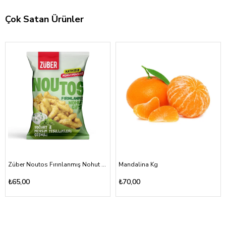
Çok Satan Ürünler
Züber Noutos Fırınlanmış Nohut Cipsi Yoğurt Mevsim Yeşillikleri 55gr
Mandalina Kg
₺65,00
₺70,00