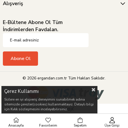
Alışveriş
E-Bültene Abone Ol Tüm
İndirimlerden Favdalan.
Abone Ol
© 2026 ergandan.com.tr Tüm Hakları Saklıdır.
Çerez Kullanımı
Sizlere en iyi alışveriş deneyimini sunabilmek adına
sitemizde çerezler(cookies) kullanmaktayız. Detaylı bilgi
için Kvkk sözleşmesini inceleyebilirsiniz.
Anasayfa
Favorilerim
Sepetim
Üye Girişi