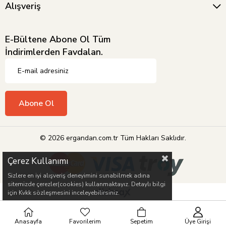
Alışveriş
E-Bültene Abone Ol Tüm
İndirimlerden Favdalan.
Abone Ol
© 2026 ergandan.com.tr Tüm Hakları Saklıdır.
Çerez Kullanımı
Sizlere en iyi alışveriş deneyimini sunabilmek adına
sitemizde çerezler(cookies) kullanmaktayız. Detaylı bilgi
için Kvkk sözleşmesini inceleyebilirsiniz.
Anasayfa
Favorilerim
Sepetim
Üye Girişi