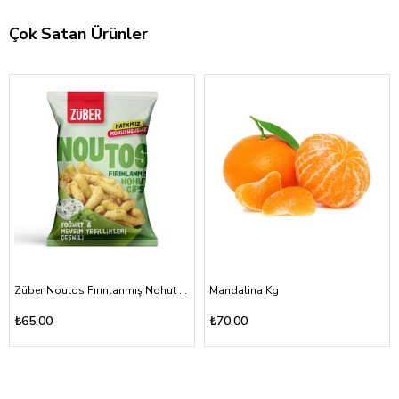
Çok Satan Ürünler
Züber Noutos Fırınlanmış Nohut Cipsi Yoğurt Mevsim Yeşillikleri 55gr
Mandalina Kg
₺65,00
₺70,00