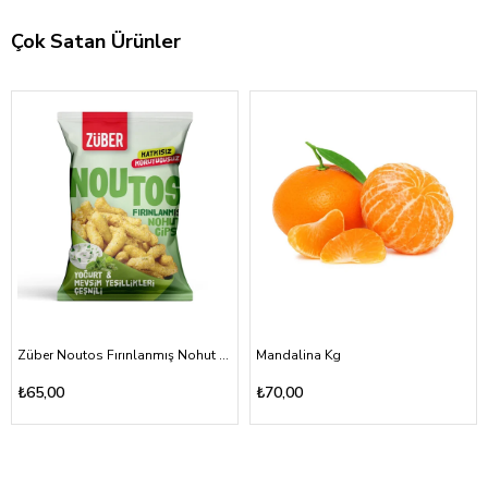
Çok Satan Ürünler
Züber Noutos Fırınlanmış Nohut Cipsi Yoğurt Mevsim Yeşillikleri 55gr
Mandalina Kg
₺65,00
₺70,00