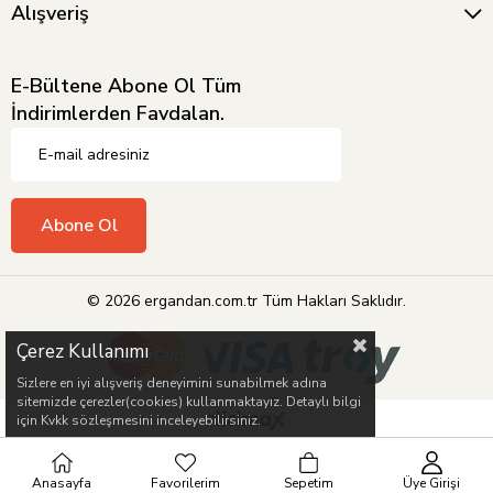
Alışveriş
E-Bültene Abone Ol Tüm
İndirimlerden Favdalan.
Abone Ol
© 2026 ergandan.com.tr Tüm Hakları Saklıdır.
Çerez Kullanımı
Sizlere en iyi alışveriş deneyimini sunabilmek adına
sitemizde çerezler(cookies) kullanmaktayız. Detaylı bilgi
için Kvkk sözleşmesini inceleyebilirsiniz.
Anasayfa
Favorilerim
Sepetim
Üye Girişi