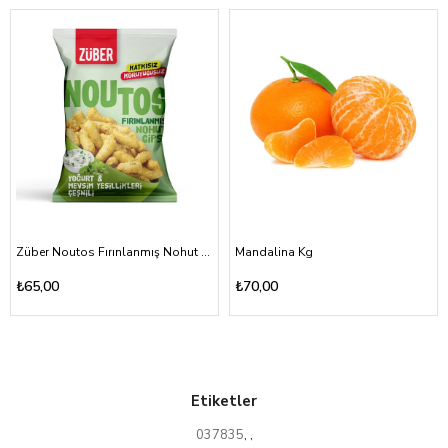
Züber Noutos Fırınlanmış Nohut Cipsi Yoğurt Mevsim Yeşillikleri 55gr
Mandalina Kg
₺65,00
₺70,00
Etiketler
037835
,
,