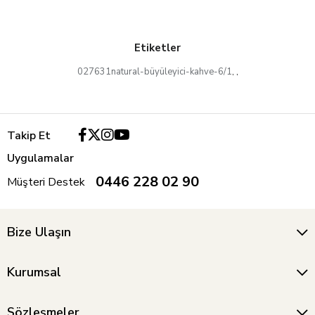
Etiketler
027631natural-büyüleyici-kahve-6/1
,
,
Takip Et
Uygulamalar
0446 228 02 90
Müşteri Destek
Bize Ulaşın
Kurumsal
Sözleşmeler