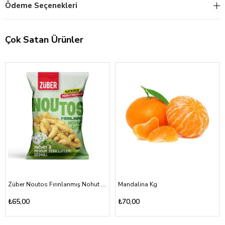
Ödeme Seçenekleri
Çok Satan Ürünler
Züber Noutos Fırınlanmış Nohut Cipsi Yoğurt Mevsim Yeşillikleri 55gr
Mandalina Kg
₺65,00
₺70,00