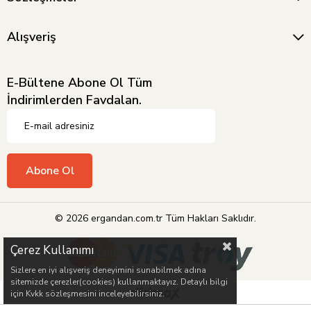
Alışveriş
E-Bültene Abone Ol Tüm
İndirimlerden Favdalan.
Abone Ol
© 2026 ergandan.com.tr Tüm Hakları Saklıdır.
Çerez Kullanımı
Sizlere en iyi alışveriş deneyimini sunabilmek adına
sitemizde çerezler(cookies) kullanmaktayız. Detaylı bilgi
için Kvkk sözleşmesini inceleyebilirsiniz.