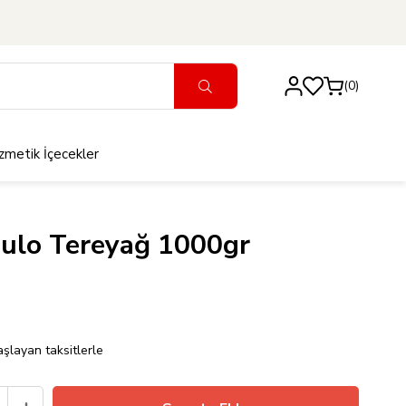
0
zmetik
İçecekler
Rulo Tereyağ 1000gr
şlayan taksitlerle