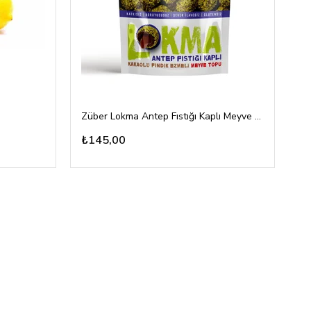
Züber Lokma Antep Fıstığı Kaplı Meyve Topu 96gr
To
₺145,00
₺