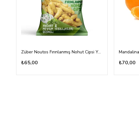
Züber Noutos Fırınlanmış Nohut Cipsi Yoğurt Mevsim Yeşillikleri 55gr
Mandalina
₺65,00
₺70,00