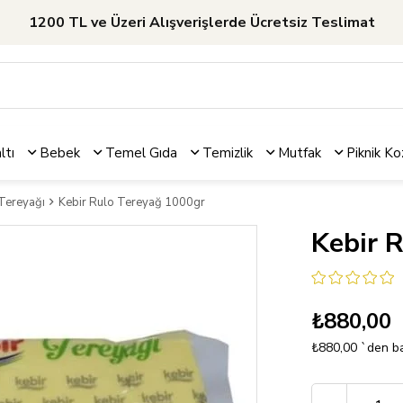
1200 TL ve Üzeri Alışverişlerde Ücretsiz Teslimat
ltı
Bebek
Temel Gıda
Temizlik
Mutfak
Piknik
Ko
Tereyağı
Kebir Rulo Tereyağ 1000gr
Kebir 
₺880,00
₺880,00
`den ba