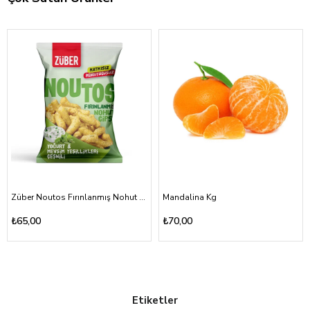
Züber Noutos Fırınlanmış Nohut Cipsi Yoğurt Mevsim Yeşillikleri 55gr
Mandalina Kg
₺65,00
₺70,00
Etiketler