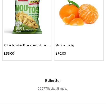
Züber Noutos Fırınlanmış Nohut Cipsi Yoğurt Mevsim Yeşillikleri 55gr
Mandalina Kg
₺65,00
₺70,00
Etiketler
020778şeftalili-muz
,
,