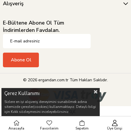
Alışveriş
E-Bültene Abone Ol Tüm
İndirimlerden Favdalan.
Abone Ol
© 2026 ergandan.com.tr Tüm Hakları Saklıdır.
Çerez Kullanımı
Sizlere en iyi alışveriş deneyimini sunabilmek adına
sitemizde çerezler(cookies) kullanmaktayız. Detaylı bilgi
için Kvkk sözleşmesini inceleyebilirsiniz.
Anasayfa
Favorilerim
Sepetim
Üye Girişi