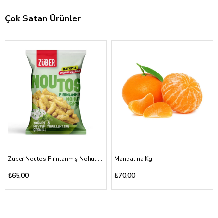
Çok Satan Ürünler
Züber Noutos Fırınlanmış Nohut Cipsi Yoğurt Mevsim Yeşillikleri 55gr
Mandalina Kg
₺65,00
₺70,00