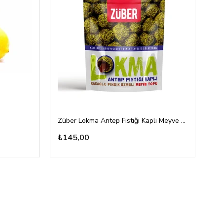
Züber Lokma Antep Fıstığı Kaplı Meyve Topu 96gr
To
₺145,00
₺