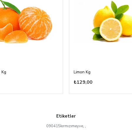
 Kg
Limon Kg
₺129,00
Etiketler
090415kırmızımeyve
,
,