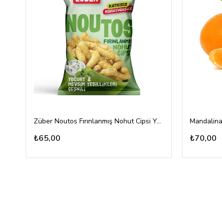
Züber Noutos Fırınlanmış Nohut Cipsi Yoğurt Mevsim Yeşillikleri 55gr
Mandalina
₺65,00
₺70,00