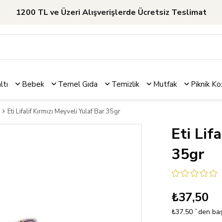
1200 TL ve Üzeri Alışverişlerde Ücretsiz Teslimat
ltı
Bebek
Temel Gıda
Temizlik
Mutfak
Piknik
Ko
Eti Lifalif Kırmızı Meyveli Yulaf Bar 35gr
Eti Lif
35gr
₺37,50
₺37,50
`den baş