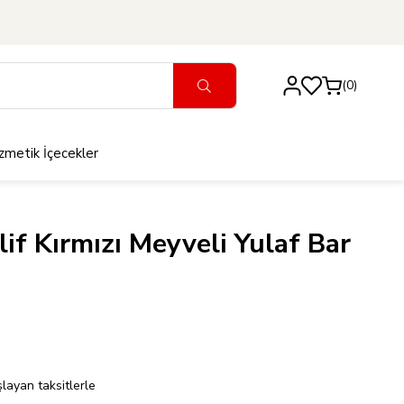
0
zmetik
İçecekler
alif Kırmızı Meyveli Yulaf Bar
layan taksitlerle