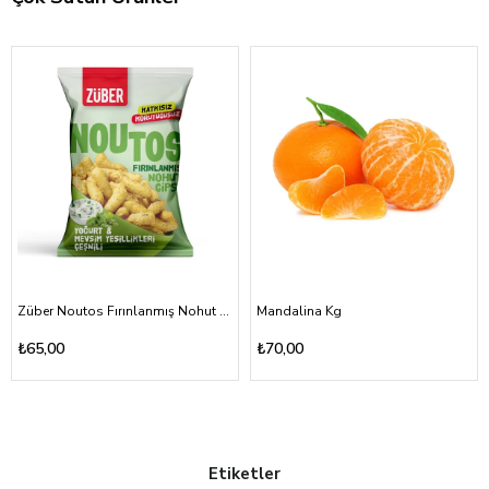
Züber Noutos Fırınlanmış Nohut Cipsi Yoğurt Mevsim Yeşillikleri 55gr
Mandalina Kg
₺65,00
₺70,00
Etiketler