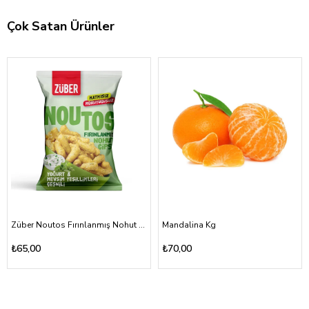
Çok Satan Ürünler
Züber Noutos Fırınlanmış Nohut Cipsi Yoğurt Mevsim Yeşillikleri 55gr
Mandalina Kg
₺65,00
₺70,00