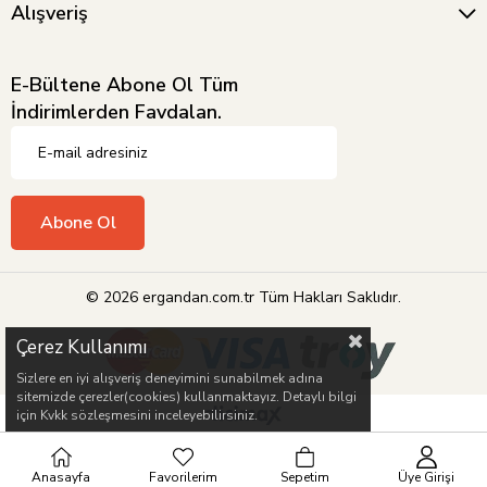
Alışveriş
E-Bültene Abone Ol Tüm
İndirimlerden Favdalan.
Abone Ol
© 2026 ergandan.com.tr Tüm Hakları Saklıdır.
Çerez Kullanımı
Sizlere en iyi alışveriş deneyimini sunabilmek adına
sitemizde çerezler(cookies) kullanmaktayız. Detaylı bilgi
için Kvkk sözleşmesini inceleyebilirsiniz.
Anasayfa
Favorilerim
Sepetim
Üye Girişi