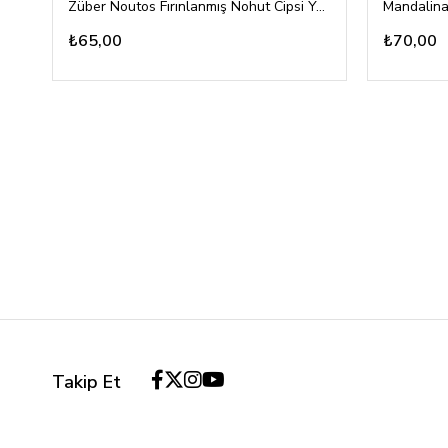
Züber Noutos Fırınlanmış Nohut Cipsi Yoğurt Mevsim Yeşillikleri 55gr
Mandalina
₺65,00
₺70,00
Takip Et