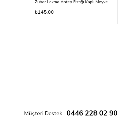
Züber Lokma Antep Fıstığı Kaplı Meyve Topu 96gr
To
₺145,00
₺
0446 228 02 90
Müşteri Destek