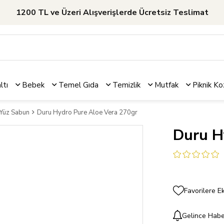
1200 TL ve Üzeri Alışverişlerde Ücretsiz Teslimat
ltı
Bebek
Temel Gıda
Temizlik
Mutfak
Piknik
Ko
 Yüz Sabun
Duru Hydro Pure Aloe Vera 270gr
Duru H
Favorilere E
Gelince Habe