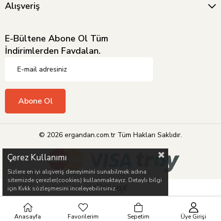
Alışveriş
E-Bültene Abone Ol Tüm
İndirimlerden Favdalan.
Abone Ol
© 2026 ergandan.com.tr Tüm Hakları Saklıdır.
Çerez Kullanımı
Sizlere en iyi alışveriş deneyimini sunabilmek adına
sitemizde çerezler(cookies) kullanmaktayız. Detaylı bilgi
için Kvkk sözleşmesini inceleyebilirsiniz.
Anasayfa
Favorilerim
Sepetim
Üye Girişi