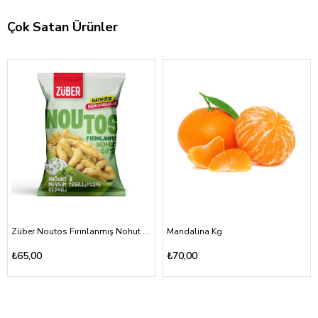
Çok Satan Ürünler
Züber Noutos Fırınlanmış Nohut Cipsi Yoğurt Mevsim Yeşillikleri 55gr
Mandalina Kg
₺65,00
₺70,00