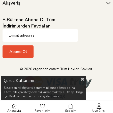
Alışveriş
E-Bültene Abone Ol Tüm
İndirimlerden Favdalan.
Abone Ol
© 2026 ergandan.com.tr Tüm Hakları Saklıdır.
Çerez Kullanımı
Sizlere en iyi alışveriş deneyimini sunabilmek adına
sitemizde çerezler(cookies) kullanmaktayız. Detaylı bilgi
için Kvkk sözleşmesini inceleyebilirsiniz.
Anasayfa
Favorilerim
Sepetim
Üye Girişi