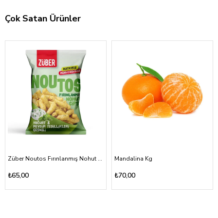
Çok Satan Ürünler
Züber Noutos Fırınlanmış Nohut Cipsi Yoğurt Mevsim Yeşillikleri 55gr
Mandalina Kg
₺65,00
₺70,00