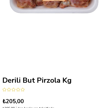
Derili But Pirzola Kg
₺205,00