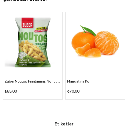
Züber Noutos Fırınlanmış Nohut Cipsi Yoğurt Mevsim Yeşillikleri 55gr
Mandalina Kg
₺65,00
₺70,00
Etiketler