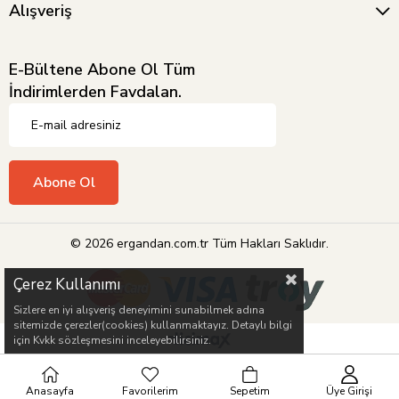
Alışveriş
E-Bültene Abone Ol Tüm
İndirimlerden Favdalan.
Abone Ol
© 2026 ergandan.com.tr Tüm Hakları Saklıdır.
Çerez Kullanımı
Sizlere en iyi alışveriş deneyimini sunabilmek adına
sitemizde çerezler(cookies) kullanmaktayız. Detaylı bilgi
için Kvkk sözleşmesini inceleyebilirsiniz.
Anasayfa
Favorilerim
Sepetim
Üye Girişi