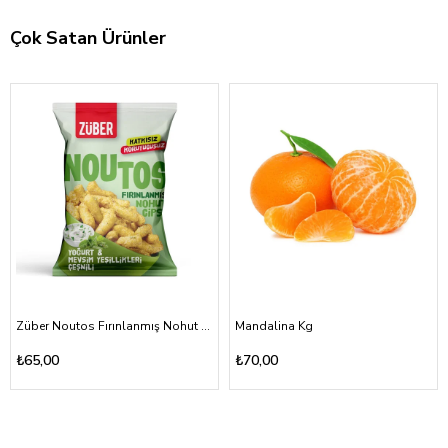
Çok Satan Ürünler
Züber Noutos Fırınlanmış Nohut Cipsi Yoğurt Mevsim Yeşillikleri 55gr
Mandalina Kg
₺65,00
₺70,00