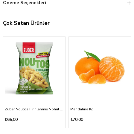
Ödeme Seçenekleri
Çok Satan Ürünler
Züber Noutos Fırınlanmış Nohut Cipsi Yoğurt Mevsim Yeşillikleri 55gr
Mandalina Kg
₺65,00
₺70,00