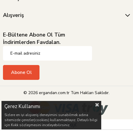
Alışveriş
E-Bültene Abone Ol Tüm
İndirimlerden Favdalan.
Abone Ol
© 2026 ergandan.com.tr Tüm Hakları Saklıdır.
Çerez Kullanımı
Sizlere en iyi alışveriş deneyimini sunabilmek adına
sitemizde çerezler(cookies) kullanmaktayız. Detaylı bilgi
için Kvkk sözleşmesini inceleyebilirsiniz.