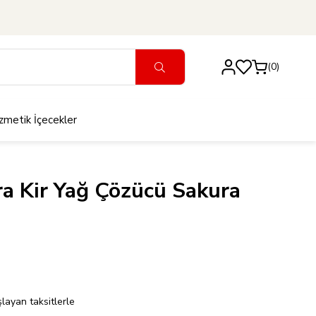
0
zmetik
İçecekler
ra Kir Yağ Çözücü Sakura
layan taksitlerle