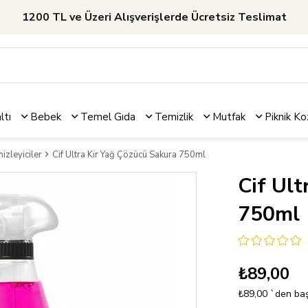
1200 TL ve Üzeri Alışverişlerde Ücretsiz Teslimat
ltı
Bebek
Temel Gıda
Temizlik
Mutfak
Piknik
Ko
zleyiciler
Cif Ultra Kir Yağ Çözücü Sakura 750ml
Cif Ult
750ml
₺89,00
₺89,00
`den baş