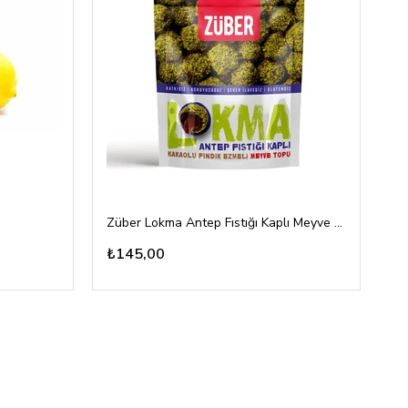
Züber Lokma Antep Fıstığı Kaplı Meyve Topu 96gr
To
₺145,00
₺