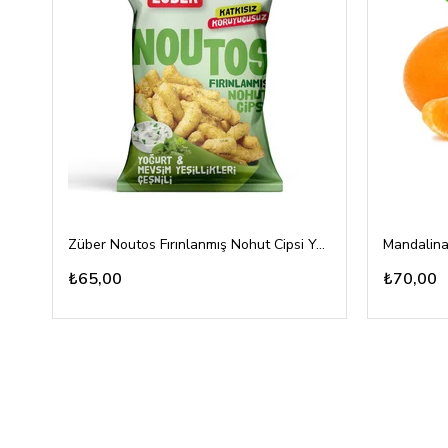
Züber Noutos Fırınlanmış Nohut Cipsi Yoğurt Mevsim Yeşillikleri 55gr
Mandalina
₺65,00
₺70,00