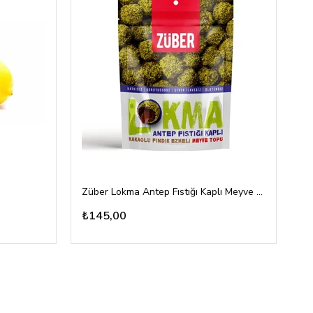
Züber Lokma Antep Fıstığı Kaplı Meyve Topu 96gr
To
₺145,00
₺