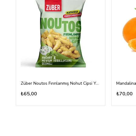
Züber Noutos Fırınlanmış Nohut Cipsi Yoğurt Mevsim Yeşillikleri 55gr
Mandalina
₺65,00
₺70,00