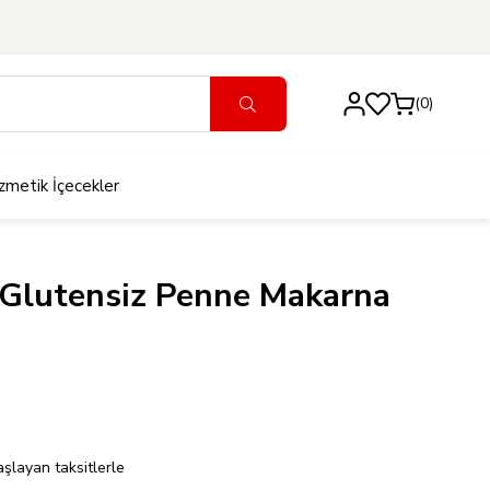
0
zmetik
İçecekler
a Glutensiz Penne Makarna
şlayan taksitlerle