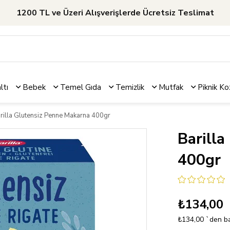
1200 TL ve Üzeri Alışverişlerde Ücretsiz Teslimat
ltı
Bebek
Temel Gıda
Temizlik
Mutfak
Piknik
Ko
rilla Glutensiz Penne Makarna 400gr
Barill
400gr
₺134,00
₺134,00
`den ba