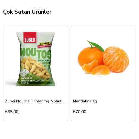
Çok Satan Ürünler
Züber Noutos Fırınlanmış Nohut Cipsi Yoğurt Mevsim Yeşillikleri 55gr
Mandalina Kg
₺65,00
₺70,00