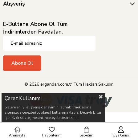
Alışveriş
E-Bültene Abone Ol Tüm
İndirimlerden Favdalan.
Abone Ol
© 2026 ergandan.com.tr Tüm Hakları Saklıdır.
Çerez Kullanımı
Sizlere en iyi alışveriş deneyimini sunabilmek adına
sitemizde çerezler(cookies) kullanmaktayız. Detaylı bilgi
için Kvkk sözleşmesini inceleyebilirsiniz.
Anasayfa
Favorilerim
Sepetim
Üye Girişi