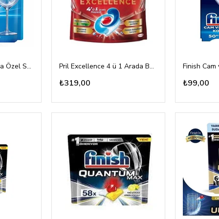
Finish Hepsi Bir Arada Özel Seri 80 Tablet
Pril Excellence 4 ü 1 Arada Bulaşık Makinesi Tablet 40'lı
₺319,00
₺99,00