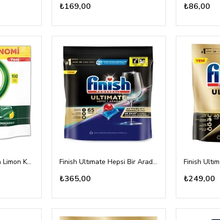
₺169,00
₺86,00
Fairy Hepsi Bir Arada Limon Kokulu 100 Tablet
Finish Ultımate Hepsi Bir Arada 65'li
Finish Ultım
₺365,00
₺249,00