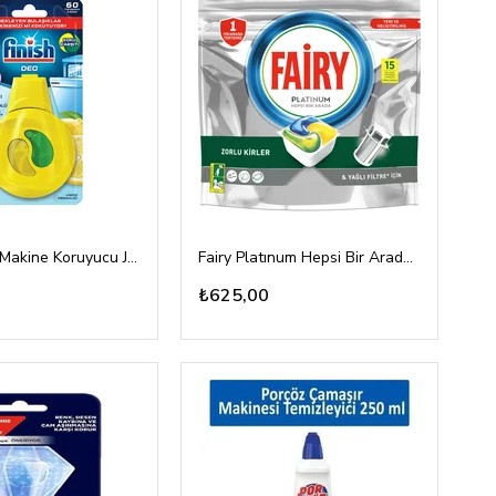
Finish DEO Makine Koruyucu Jel Limon Ferahlığı 4ml
Fairy Platınum Hepsi Bir Arada Platinium 15 Tablet
₺625,00