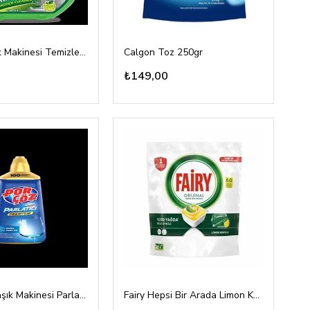
Doa Bulaşık Makinesi Temizleyici 250ml
Calgon Toz 250gr
₺149,00
Porçöz Bulaşık Makinesi Parlatıcı 500ml
Fairy Hepsi Bir Arada Limon Kokulu 60 Tablet