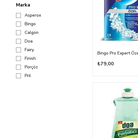
Marka
Asperox
Bingo
Calgon
Doa
Fairy
Finish
₺79,00
Porçöz
Pril