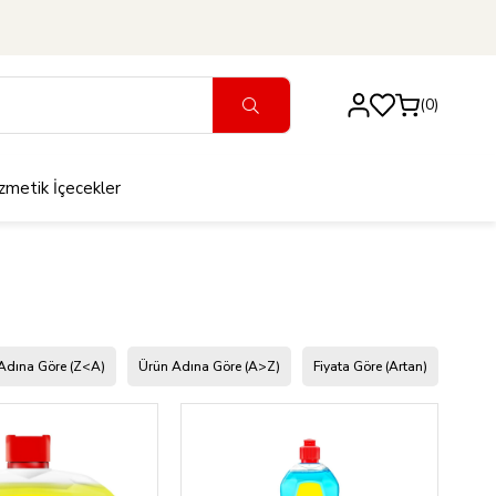
0
zmetik
İçecekler
Adına Göre (Z<A)
Ürün Adına Göre (A>Z)
Fiyata Göre (Artan)