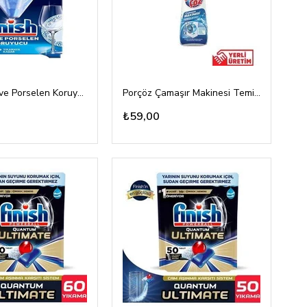
Finish Cam ve Porselen Koruyucu 30gr
Porçöz Çamaşır Makinesi Temizleyici 250ml
₺59,00