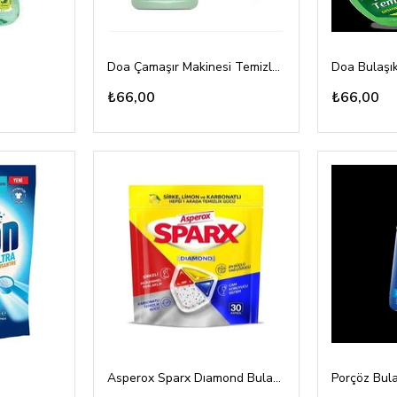
Doa Çamaşır Makinesi Temizleyici 250ml
₺66,00
₺66,00
Asperox Sparx Dıamond Bulaşık Makina Tableti 30lu