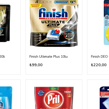
20li
Finish Ultımate Plus 10lu
₺99,00
₺220,00