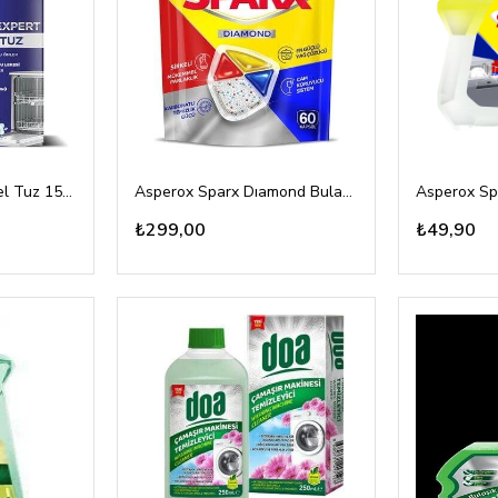
Bingo Pro Expert Özel Tuz 1500gr
Asperox Sparx Dıamond Bulaşık Makina Tableti 60lı
₺299,00
₺49,90