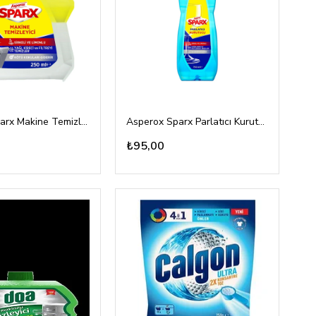
Asperox Sparx Makine Temizleyici 250ml
Asperox Sparx Parlatıcı Kurutucu 750ml
₺95,00