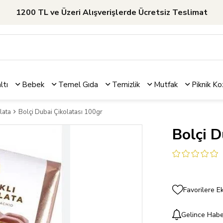
1200 TL ve Üzeri Alışverişlerde Ücretsiz Teslimat
ltı
Bebek
Temel Gıda
Temizlik
Mutfak
Piknik
Ko
lata
Bolçi Dubai Çikolatası 100gr
Bolçi D
Favorilere E
Gelince Habe