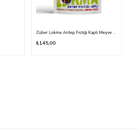
Züber Lokma Antep Fıstığı Kaplı Meyve Topu 96gr
To
₺145,00
₺