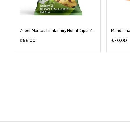
Züber Noutos Fırınlanmış Nohut Cipsi Yoğurt Mevsim Yeşillikleri 55gr
Mandalina
₺65,00
₺70,00