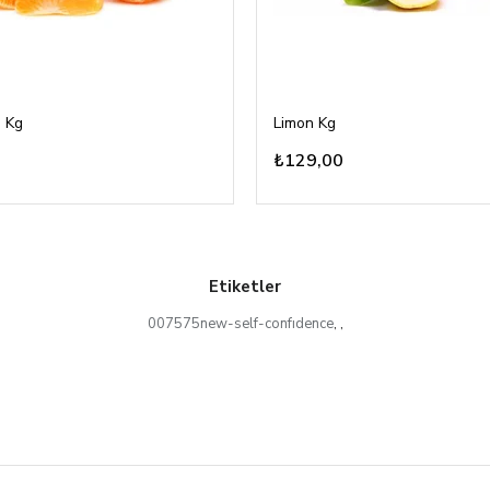
 Kg
Limon Kg
₺129,00
Etiketler
007575new-self-confıdence
,
,