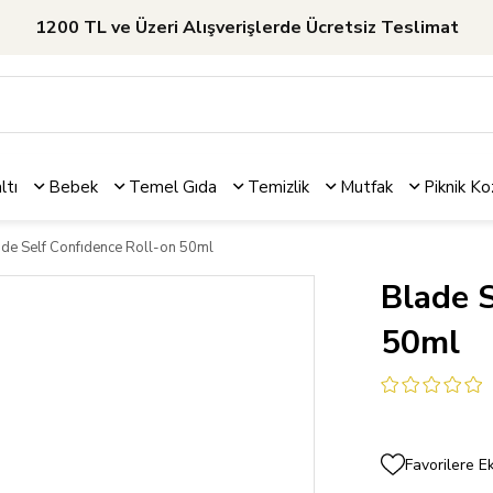
1200 TL ve Üzeri Alışverişlerde Ücretsiz Teslimat
ltı
Bebek
Temel Gıda
Temizlik
Mutfak
Piknik
Ko
de Self Confıdence Roll-on 50ml
Blade 
50ml
Favorilere E