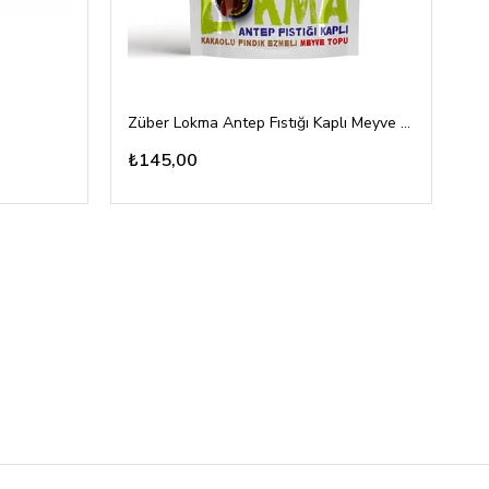
Züber Lokma Antep Fıstığı Kaplı Meyve Topu 96gr
To
₺145,00
₺