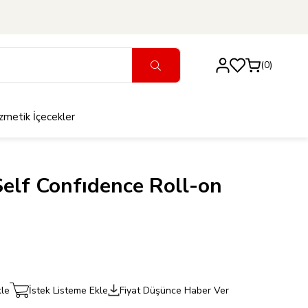
0
zmetik
İçecekler
Self Confıdence Roll-on
kle
İstek Listeme Ekle
Fiyat Düşünce Haber Ver