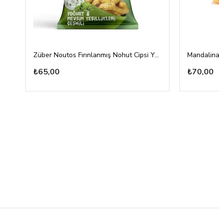
Züber Noutos Fırınlanmış Nohut Cipsi Yoğurt Mevsim Yeşillikleri 55gr
Mandalina
₺65,00
₺70,00